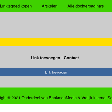
Linktegoed kopen
Artikelen
Alle dochterpagina's
Link toevoegen
Contact
Link toevoegen
ight © 2021 Onderdeel van
BaakmanMedia
&
Vrolijk Internet S